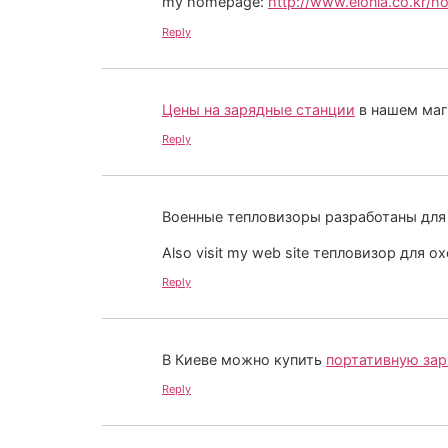
my homepage:
http://www.eionia.co.kr/
Reply
Цены на зарядные станции
в нашем мага
Reply
Военные тепловизоры разработаны для
Also visit my web site тепловизор для о
Reply
В Киеве можно купить
портативную за
Reply