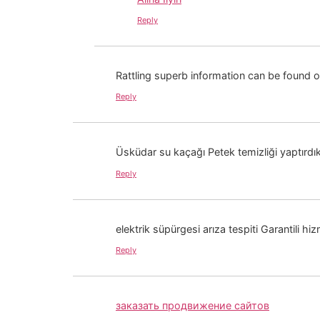
Reply
Rattling superb information can be found 
Reply
Üsküdar su kaçağı Petek temizliği yaptırdı
Reply
elektrik süpürgesi arıza tespiti Garantili hi
Reply
заказать продвижение сайтов