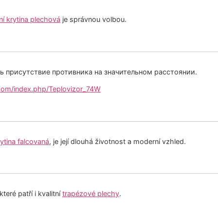
ní krytina plechová
je správnou volbou.
ь присутствие противника на значительном расстоянии.
.com/index.php/Teplovizor_74W
ytina falcovaná
, je její dlouhá životnost a moderní vzhled.
eré patří i kvalitní
trapézové plechy
.