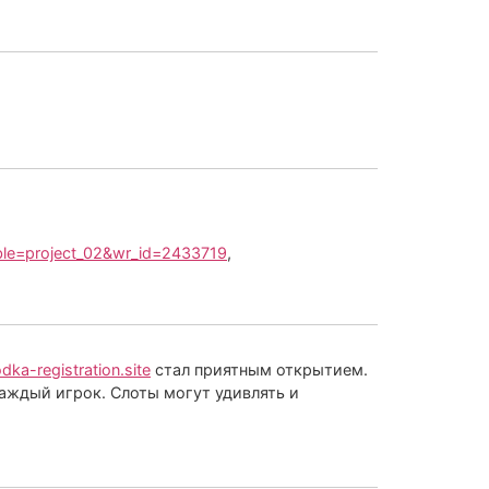
le=project_02&wr_id=2433719
,
odka-registration.site
стал приятным открытием.
каждый игрок. Слоты могут удивлять и