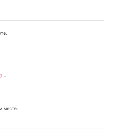
оте.
87
–
м месте.