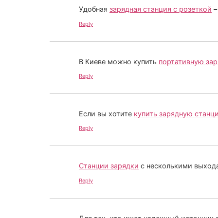
Удобная
зарядная станция с розеткой
–
Reply
В Киеве можно купить
портативную за
Reply
Если вы хотите
купить зарядную станц
Reply
Станции зарядки
с несколькими выхода
Reply