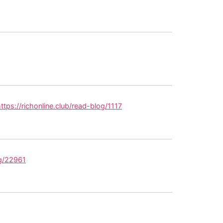
ttps://richonline.club/read-blog/1117
og/22961