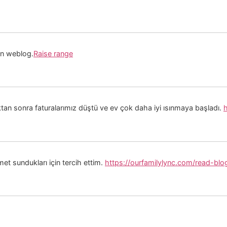
on weblog.
Raise range
ktan sonra faturalarımız düştü ve ev çok daha iyi ısınmaya başladı.
h
zmet sundukları için tercih ettim.
https://ourfamilylync.com/read-bl