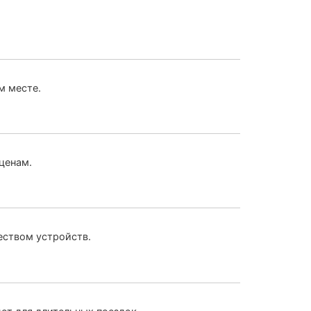
м месте.
 ценам.
еством устройств.