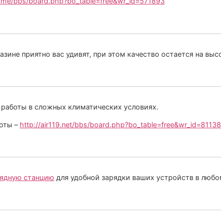
home/bbs/board.php?bo_table=free&wr_id=571893
зине приятно вас удивят, при этом качество остается на выс
 работы в сложных климатических условиях.
хоты –
http://air119.net/bbs/board.php?bo_table=free&wr_id=8113
рядную станцию
для удобной зарядки ваших устройств в любо