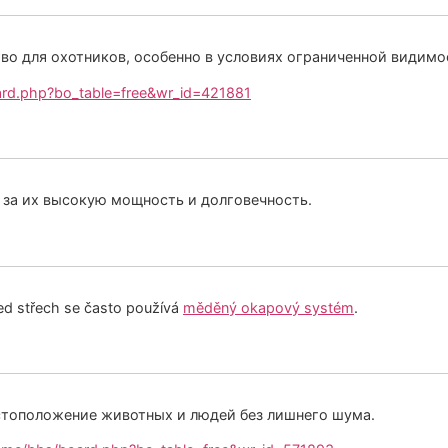
тво для охотников, особенно в условиях ограниченной видимо
oard.php?bo_table=free&wr_id=421881
за их высокую мощность и долговечность.
led střech se často používá
měděný okapový systém
.
тоположение животных и людей без лишнего шума.