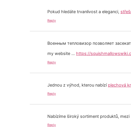
Pokud hledáte trvanlivost a eleganci,
střeš
Reply
Военным тепловизор позволяет засекат
my website …
https://squishmallowswiki
Reply
Jednou z výhod, kterou nabízí
plechová kr
Reply
Nabízíme široký sortiment produktů, mezi kt
Reply